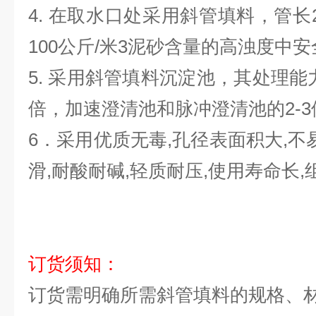
4.
在取水口处采用斜管填料，管长
100
公斤
/
米
3
泥砂含量的高浊度中安
5.
采用斜管填料沉淀池，其处理能
倍，加速澄清池和脉冲澄清池的
2-3
6
．采用优质无毒
,
孔径表面积大
,
不
滑
,
耐酸耐碱
,
轻质耐压
,
使用寿命长
,
订货须知：
订货需明确所需
斜管填料
的规格、