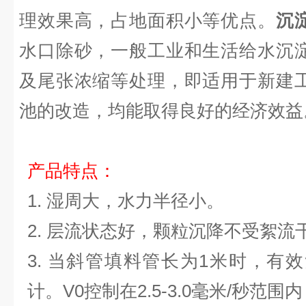
理效果高，占地面积小等优点。
沉
水口除砂，一般工业和生活给水沉
及尾张浓缩等处理，即适用于新建
池的改造，均能取得良好的经济效益
产品特点：
1.
湿周大，水力半径小。
2.
层流状态好，颗粒沉降不受絮流
3.
当斜管填料管长为
1
米时，有效
计。
V0
控制在
2.5-3.0
毫米
/
秒范围内